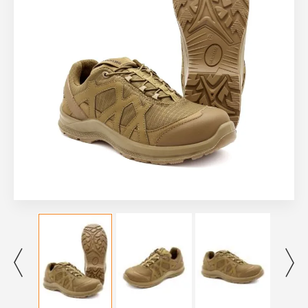
Рубашки, футболки
Термобелье
Головные уборы
Носки
Перчатки
Шарфы, платки