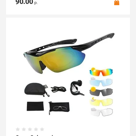
90.00
р.