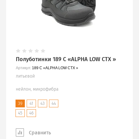
Полуботинки 189 С «ALPHA LOW CTX »
Артикул:
189 С «ALPHA LOW CTX »
литьевой
нейлон, микрофибра
39
41
43
44
45
46
Сравнить