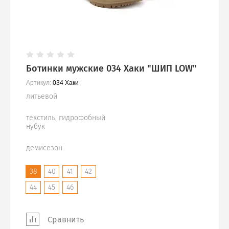
Ботинки мужские 034 Хаки "ШИП LOW"
Артикул:
034 Хаки
литьевой
текстиль, гидрофобный
нубук
демисезон
38
40
41
42
44
45
46
Сравнить