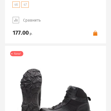
46
47
Сравнить
177.00
р.
New!