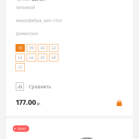
литьевой
микрофибра, рип-стоп
демисезон
38
39
40
42
43
44
45
46
47
Сравнить
177.00
р.
New!