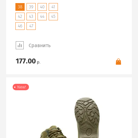
38
39
40
41
42
43
44
45
46
47
Сравнить
177.00
р.
New!