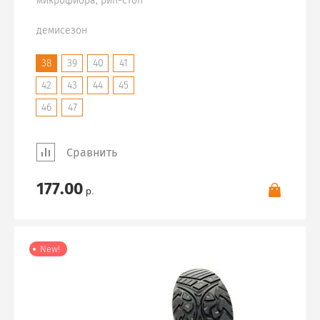
микрофибра, рип-стоп
демисезон
38
39
40
41
42
43
44
45
46
47
Сравнить
177.00
р.
New!