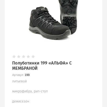
Полуботинки 199 «АЛЬФА» С
МЕМБРАНОЙ
Артикул:
199
литьевой
микрофибра, рип-стоп
демисезон