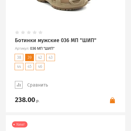
Ботинки мужские 036 МП "ШИП"
Артикул:
036 МП "ШИП"
38
39
42
43
44
45
46
Сравнить
238.00
р.
New!