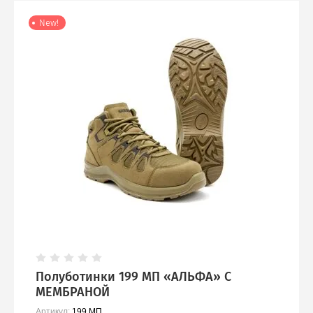
New!
Рубашки, футболки
Термобелье
Головные уборы
Носки
Перчатки
Шарфы, платки
Полуботинки 199 МП «АЛЬФА» С
МЕМБРАНОЙ
Артикул:
199 МП