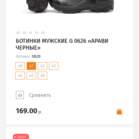
БОТИНКИ МУЖСКИЕ G 0626 «АРАВИ
ЧЕРНЫЕ»
Артикул:
0626
40
41
42
43
44
45
46
Сравнить
169.00
р.
New!