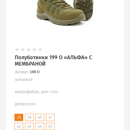
Полуботинки 199 О «АЛЬФА» С
МЕМБРАНОЙ
Артикул:
199 О
литьевой
микрофибра, рип-стоп
демисезон
38
39
40
41
42
43
44
45