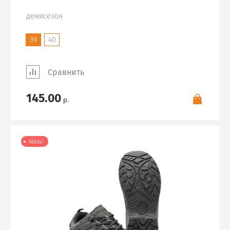
демисезон
39
40
Сравнить
145.00
р.
New!