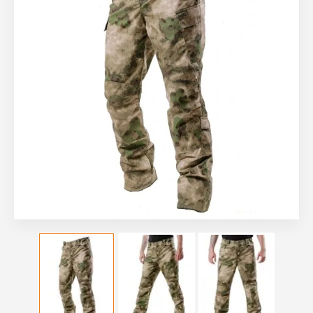
Рубашки, футболки
Термобелье
Головные уборы
Носки
Перчатки
Шарфы, платки