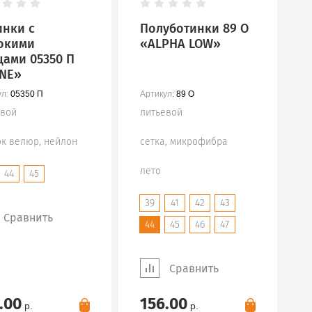
инки с
Полуботинки 89 О
окими
«ALPHA LOW»
цами 05350 П
NE»
л:
05350 П
Артикул:
89 О
евой
литьевой
ок велюр, нейлон
сетка, микрофибра
лето
44
45
39
41
42
43
Сравнить
44
45
46
47
Сравнить
.00
156.00
р.
р.