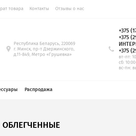
врат товара
Контакты
Отзывы о нас
+375 (1
+375 (2
Республика Беларусь, 220069
ИНТЕР
г. Минск, пр-т Дзержинского,
+375 (2
д.11-849, Метро «Грушевка»
вт-пт: 1
сб: 10:00
вс-пн: 
ессуары
Распродажа
, ОБЛЕГЧЕННЫЕ