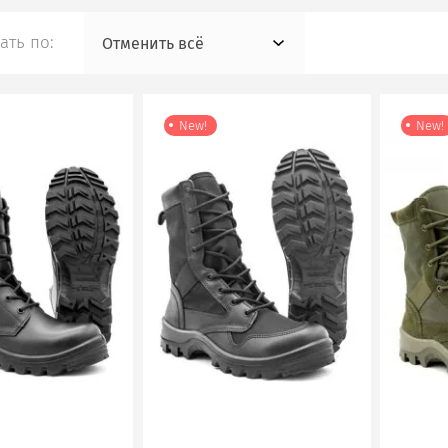
ать по:
Отменить всё
New!
New!