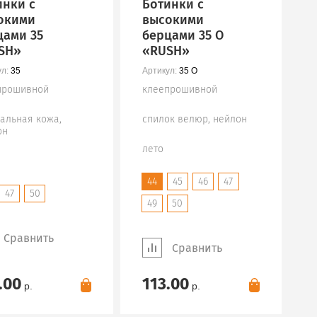
инки с
Ботинки с
окими
высокими
цами 35
берцами 35 О
SH»
«RUSH»
л:
35
Артикул:
35 О
прошивной
клеепрошивной
альная кожа,
спилок велюр, нейлон
он
лето
44
45
46
47
47
50
49
50
Сравнить
Сравнить
.00
113.00
р.
р.