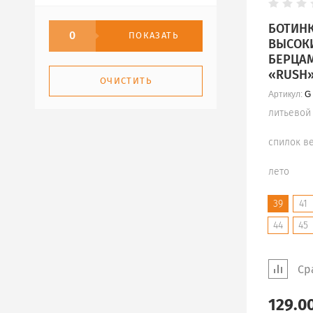
БОТИНК
0
ПОКАЗАТЬ
ВЫСОК
БЕРЦАМ
«RUSH
ОЧИСТИТЬ
Артикул:
G 
литьевой
спилок в
лето
39
41
44
45
Ср
129.0