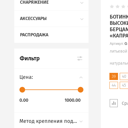
СНАРЯЖЕНИЕ
БОТИНК
АКСЕССУАРЫ
ВЫСОК
БЕРЦАМ
РАСПРОДАЖА
«КАПР
Артикул:
G 
литьевой
Фильтр
натураль
Цена:
39
40
44
45
Ср
Метод крепления подошвы: