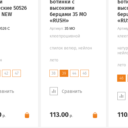
и
Ботинки с
Бот
еские 50526
высокими
выс
A NEW
берцами 35 МО
бер
«RUSH»
«RU
526 С
Артикул:
35 МО
Артику
клеепрошивной
клее
спилок велюр, нейлон
натур
нейл
н
лето
лето
42
47
38
39
44
46
46
авнить
Сравнить
0
113.00
110
р.
р.