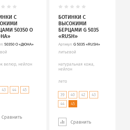
ИНКИ С
БОТИНКИ С
ОКИМИ
ВЫСОКИМИ
ЦАМИ 50350 О
БЕРЦАМИ G 5035
НА»
«RUSH»
л:
50350 О «ДЮНА»
Артикул:
G 5035 «RUSH»
евой
литьевой
ок велюр, нейлон
натуральная кожа,
нейлон
лето
43
44
45
39
40
42
43
44
45
Сравнить
Сравнить