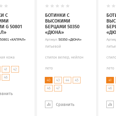
И С
БОТИНКИ С
БОТ
ИМИ
ВЫСОКИМИ
ВЫС
И G 50801
БЕРЦАМИ 50350
БЕР
АЛ»
«ДЮНА»
«ДЮ
50801 «КАПРАЛ»
Артикул:
50350 «ДЮНА»
Артику
литьевой
лить
ная кожа
спилок велюр, нейлон
спил
лето
лето
41
42
46
40
43
44
45
41
46
47
46
авнить
Сравнить