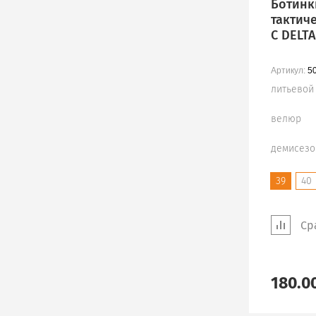
Ботинк
тактич
С DELT
Артикул:
50
литьевой
велюр
демисезо
39
40
Ср
180.0