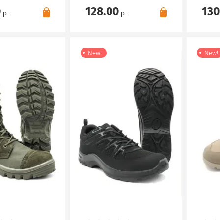
0
128.00
130
р.
р.
New!
New!