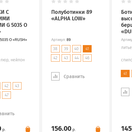
И С
Полуботинки 89
Бот
ИМИ
«ALPHA LOW»
выс
И G 5035 О
бер
»
«DU
5035 О «RUSH»
Артикул:
89
Артику
лить
38
39
40
41
42
43
44
46
елюр, нейлон
спил
41
Сравнить
42
43
47
авнить
0
156.00
145
р.
р.