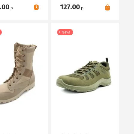
.00
127.00
р.
р.
New!